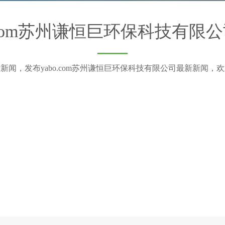
o.com苏州谦恒巨环保科技有限
新闻，发布yabo.com苏州谦恒巨环保科技有限公司最新新闻，