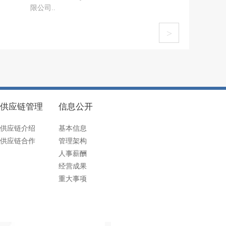
限公司..
>
供应链管理
信息公开
供应链介绍
基本信息
供应链合作
管理架构
人事薪酬
经营成果
重大事项