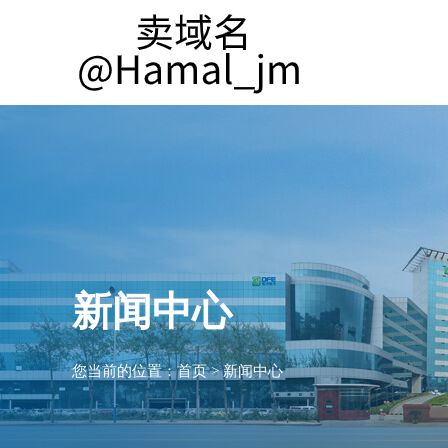
新闻中心
您当前的位置：
首页
>
新闻中心