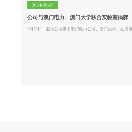
2024-09-27
公司与澳门电力、澳门大学联合实验室揭牌
9月13日，股份公司携手澳门电力公司、澳门大学，在澳