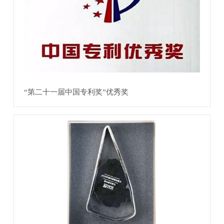
“第二十一届中国专利奖”优秀奖