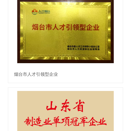
烟台市人才引领型企业