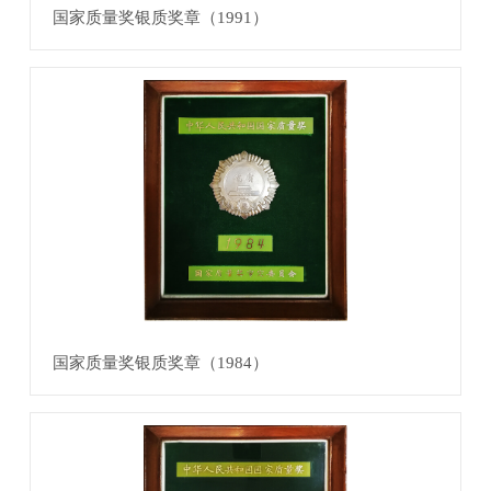
国家质量奖银质奖章（1991）
国家质量奖银质奖章（1984）