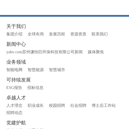
关于我们
集团介绍
全球布局
发展历程
资源资质
联系我们
新闻中心
yabo.com苏州谦恒巨环保科技有限公司新闻
媒体聚焦
业务领域
智能电网
智慧能源
智慧城市
可持续发展
ESG报告
招标信息
卓越人才
人才理念
职业成长
校园招聘
社会招聘
博士后工作站
招聘动态
党建护航