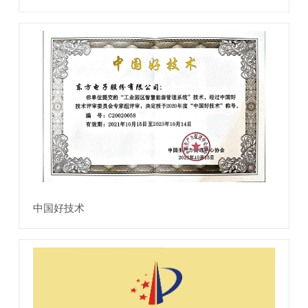
中国好技术