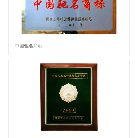
中国驰名商标