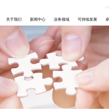
关于我们
新闻中心
业务领域
可持续发展
集团介绍
全球布局
发展历程
资源资质
联系我们
yabo.com苏州谦
媒体聚焦
智能电网
智慧能源
智慧城市
招标信息
ESG报告
博
恒巨环保科技有
限公司新闻