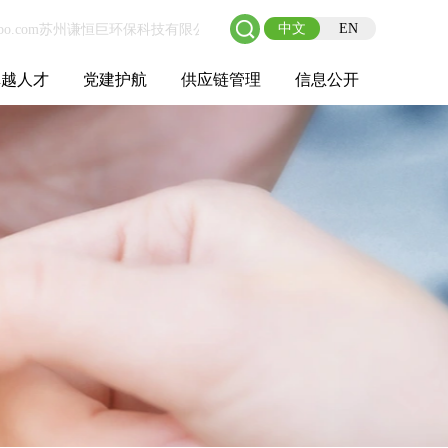
中文
EN
卓越人才
党建护航
供应链管理
信息公开
士后工作站
人才理念
职业成长
校园招聘
社会招聘
招聘动态
党建在线
教育实践
供应链介绍
供应链合作
基本信息
管理架构
人事薪酬
经营成果
重大事项