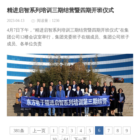
精进启智系列培训三期结营暨四期开班仪式
2023-04-13
阅读量：1236
4月7日下午，“精进启智系列培训三期结营暨四期开班仪式”在集
团公司12楼会议室举行，集团党委班子在烟成员、集团公司班子
成员、各单位负责
6
381条
上一页
1
2
3
4
5
7
8
9
..
10
64
下一页