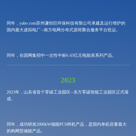
同年，yabo.com苏州谦恒巨环保科技有限公司承建及运行维护的
国内最大虚拟电厂
--
南方电网分布式源荷聚合服务平台投运。
同年，在国网集招中一次性中标
6.43
亿元电能表系列产品。
2023
2023
年，山东省首个零碳工业园区
--
东方零碳智能工业园区正式落
成。
同年，成功研发
2000kW
储能
PCS
样机产品，是国内单机容量最大
的构网型储能产品。