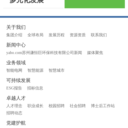
多元化发展
关于我们
集团介绍
全球布局
发展历程
资源资质
联系我们
新闻中心
yabo.com苏州谦恒巨环保科技有限公司新闻
媒体聚焦
业务领域
智能电网
智慧能源
智慧城市
可持续发展
ESG报告
招标信息
卓越人才
人才理念
职业成长
校园招聘
社会招聘
博士后工作站
招聘动态
党建护航